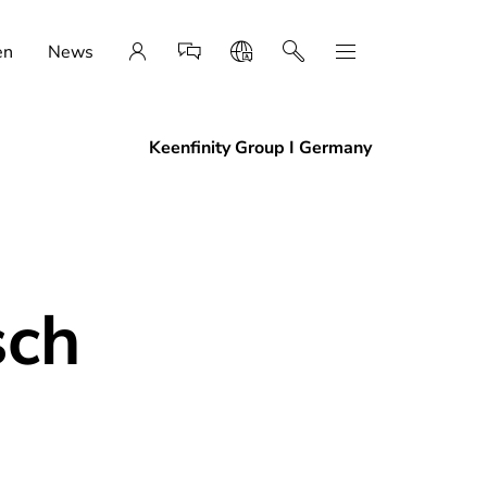
en
News
Keenfinity Group I Germany
sch