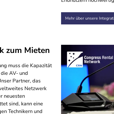
Endnutzern hochwertig
Mehr über unsere Integrat
ik zum Mieten
tung muss die Kapazität
 die AV- und
Unser Partner, das
weltweites Netzwerk
er neuesten
tet sind, kann eine
gen Technikern und