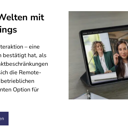
Welten mit
ings
teraktion – eine
n bestätigt hat, als
taktbeschränkungen
sich die Remote-
 betrieblichen
enten Option für
en