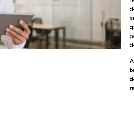
r
d
a
g
p
d
A
t
d
n