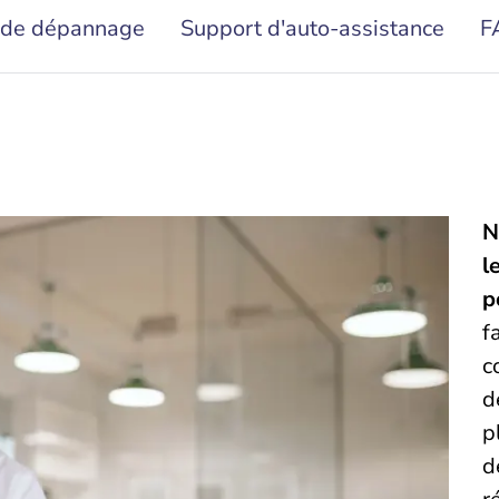
 de dépannage
Support d'auto-assistance
F
N
l
p
f
c
d
p
d