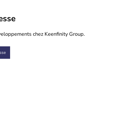
resse
veloppements chez Keenfinity Group.
esse