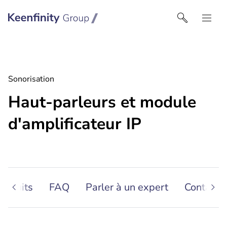
Keenfinity Group I France
Sonorisation
Haut-parleurs et module
d'amplificateur IP
roduits
FAQ
Parler à un expert
Contact