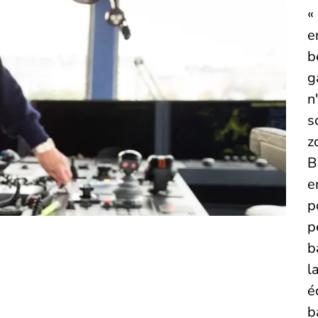
«
e
b
g
n
s
z
B
e
p
p
b
l
é
b