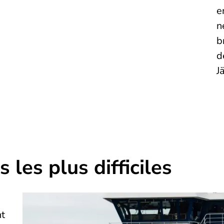
e
n
b
d
J
 les plus difficiles
nt