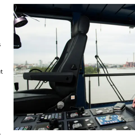
s
t
.