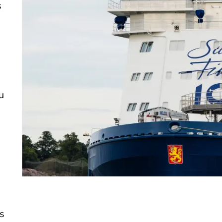
s
u
e
s