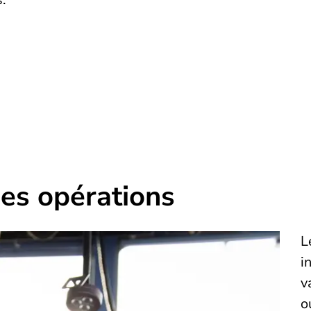
des opérations
L
i
v
o