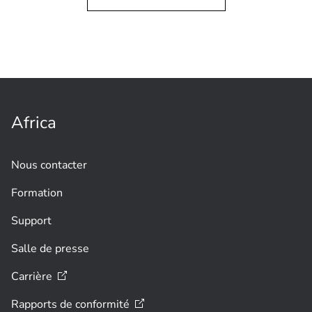
Des détecteurs d'intrusion pour
prévenir les vols et les dommages au
Musée des guerriers en terre
cuite
Africa
Nous contacter
Formation
Support
Salle de presse
Carrière
Rapports de
conformité