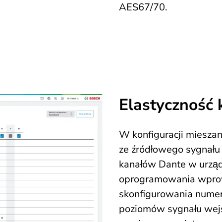
AES67/70.
Elastyczność 
W konfiguracji miesza
ze źródłowego sygnału
kanałów Dante w urządz
oprogramowania wpro
skonfigurowania numer
poziomów sygnału wej