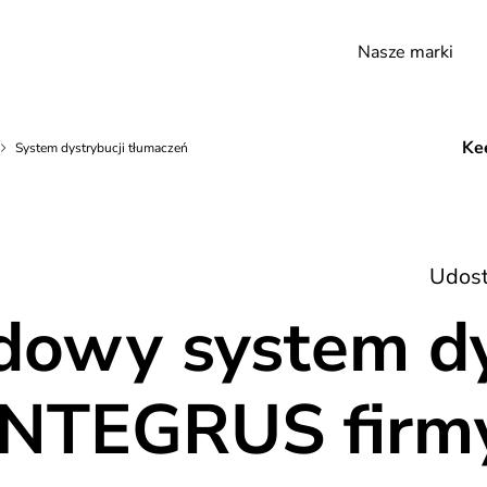
Nasze marki
Kee
System dystrybucji tłumaczeń
Udost
owy system dy
INTEGRUS firm