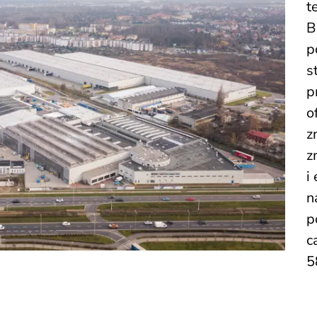
t
B
p
s
p
o
z
z
i
n
p
c
5