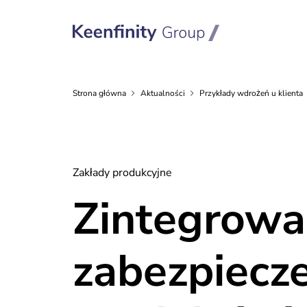
Strona
główna
Aktualności
Przykłady wdrożeń u
klienta
Zakłady produkcyjne
Zintegrowa
zabezpiecz