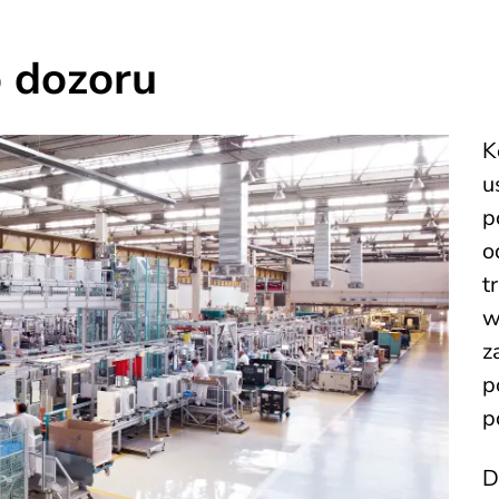
o dozoru
K
u
p
o
t
w
z
p
p
D