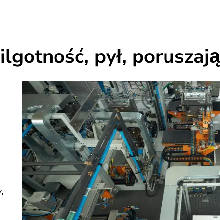
lgotność, pył, poruszaj
,