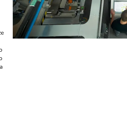
ze
o
o
a