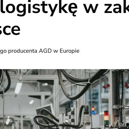
 logistykę w za
sce
zego producenta AGD w Europie