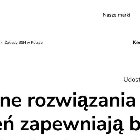
Nasze marki
Kee
Zakłady BSH w Polsce
Udost
ne rozwiązania
eń zapewniają 