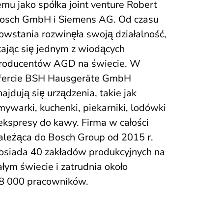
emu jako spółka joint venture Robert
osch GmbH i Siemens AG. Od czasu
owstania rozwinęła swoją działalność,
tając się jednym z wiodących
roducentów AGD na świecie. W
fercie BSH Hausgeräte GmbH
najdują się urządzenia, takie jak
mywarki, kuchenki, piekarniki, lodówki
 ekspresy do kawy. Firma w całości
ależąca do Bosch Group od 2015 r.
osiada 40 zakładów produkcyjnych na
ałym świecie i zatrudnia około
8 000 pracowników.