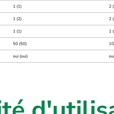
1 (1)
2 
1 (2)
2 
1 (1)
1 
50 (50)
10
oui (oui)
oui
té d'utilis