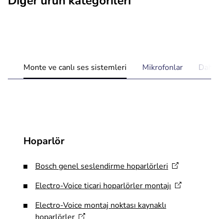
Diğer ürün kategorileri
Monte ve canlı ses sistemleri
Mikrofonlar
Dahil
Hoparlör
Bosch genel seslendirme
hoparlörleri
​Electro-Voice ticari hoparlörler
montajı
Electro-Voice montaj noktası kaynaklı
hoparlörler