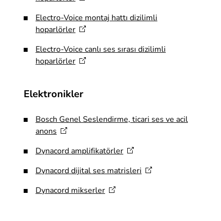
Electro-Voice montaj hattı dizilimli
hoparlörler
Electro-Voice canlı ses sırası dizilimli
hoparlörler
Elektronikler
Bosch Genel Seslendirme, ticari ses ve acil
anons
Dynacord
amplifikatörler
Dynacord dijital ses
matrisleri
Dynacord
mikserler