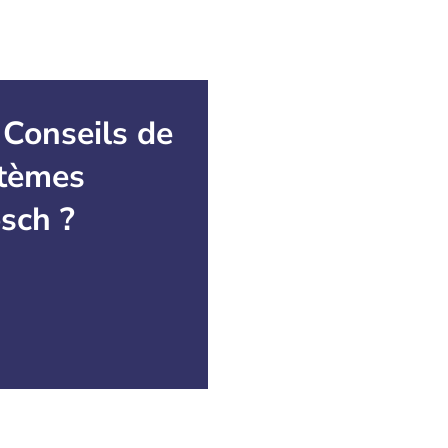
 Conseils de
stèmes
sch ?