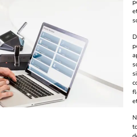
p
e
s
D
p
a
s
s
c
f
e
N
t
d