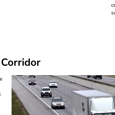
c
s
 Corridor
ie
i