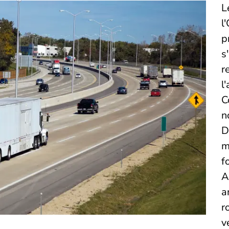
L
l
p
s
r
l
C
n
D
m
f
A
a
r
v