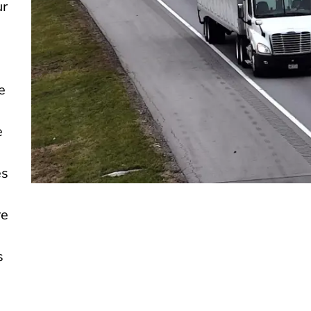
ur
e
e
és
re
s