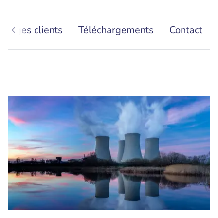
gnages clients
Téléchargements
Contact