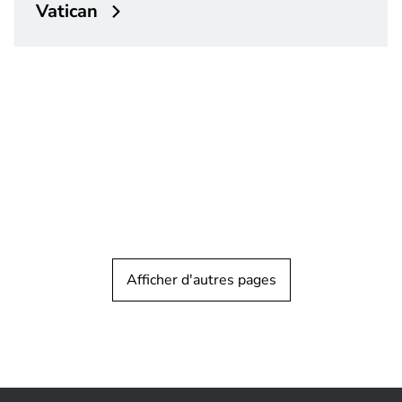
Vatican
Afficher d'autres pages
NOUVEAUTÉS PRODUITS
Conference Systems
Le nouveau Sélecteur de langue
encastrable DICENTIS simplifie