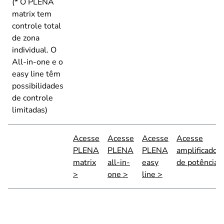
(* O PLENA
matrix tem
controle total
de zona
individual. O
All-in-one e o
easy line têm
possibilidades
de controle
limitadas)
Acesse
Acesse
Acesse
Acesse
PLENA
PLENA
PLENA
amplificador
matrix
all-in-
easy
de potência 
>
one >
line >