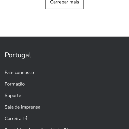
Carregar mais
HISTÓRIA DO CLIENTE
Aeroportos
Solução de análise por IA decola no
Aeroporto Internacional de
Vancouver
Portugal
Fale connosco
Formação
Suporte
Sala de imprensa
Carreira