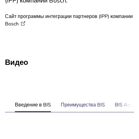
(IPP) компании Bosch.
Сайт программы интеграции партнеров (IPP) компании
Bosch
Видео
Введение в BIS
Преимущества BIS
BIS Acces