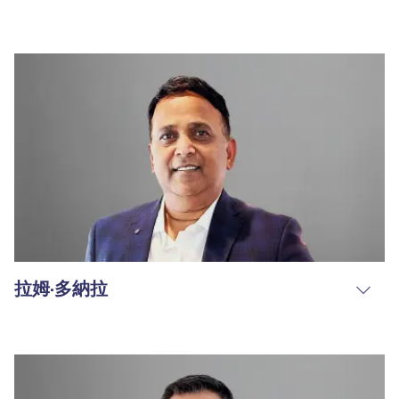
拉姆·多納拉