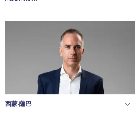
西蒙·薩巴