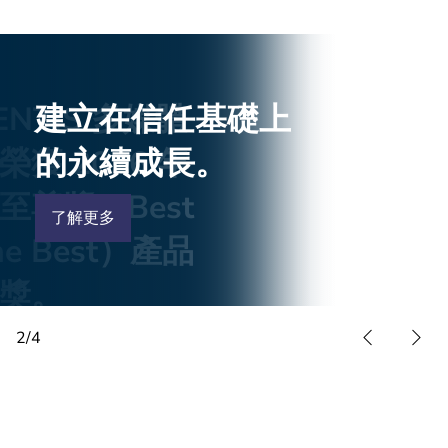
ENTIS 多媒體
建立在信任基礎上
莎士比亞教堂的新
品質建立信心
榮獲 2026 年
的永續成長。
聲音
了解我們的方法
至尊獎（Best
了解更多
觀看影片
the Best）產品
獎。
2
/
4
多