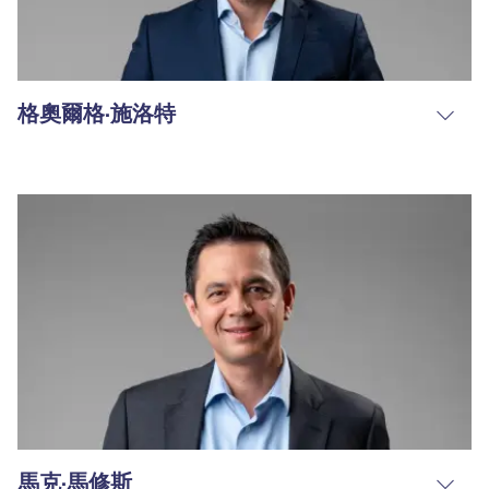
格奧爾格·施洛特
馬克·馬修斯