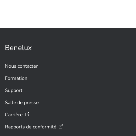
TÉMOIGNAGE CLIENT
Congrès
Système de conférence infaillible pour
l'événement mondial du Synode du
Vatican
Benelux
Nous contacter
Formation
Support
Salle de presse
Carrière
Rapports de
conformité