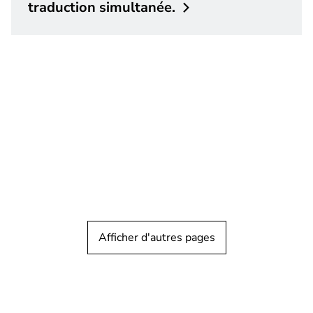
traduction
simultanée.
Afficher d'autres pages
TÉMOIGNAGE CLIENT
Surveillance urbaine
Assurer la sécurité d'une des villes les
plus visitées du Portugal grâce à la