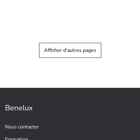
Afficher d'autres pages
TÉMOIGNAGE CLIENT
Surveillance urbaine
Assurer la sécurité d'une des villes les
plus visitées du Portugal grâce à la
vidéosurveillance
Benelux
Nous contacter
Formation