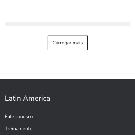
HISTÓRIA DO CLIENTE
Vigilância urbana
Mais segurança em uma das cidades
Carregar mais
mais visitadas de Portugal com
vigilância por
vídeo
Latin America
Fale conosco
Treinamento