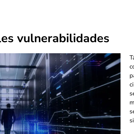
les vulnerabilidades
T
c
p
c
s
m
s
s