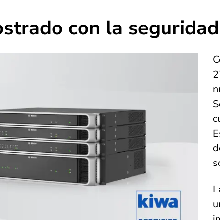
rado con la seguridad 
C
2
n
S
c
E
d
s
L
u
i