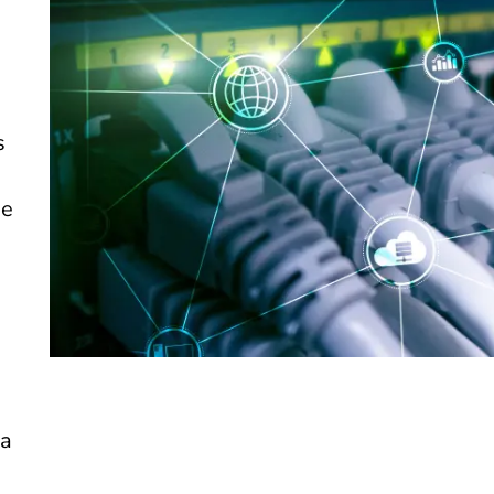
s
de
 a