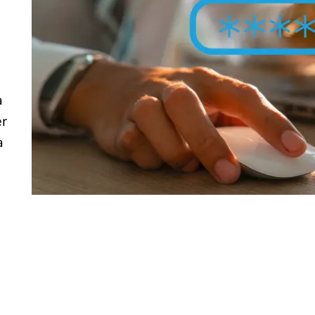
a
er
a