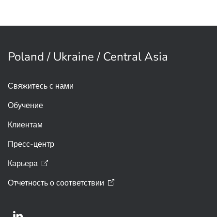
ИСТОРИЯ ЗАКАЗЧИКА
Больницы и медицинские учреждения
Защита данных и повышение
безопасности —основа стратегии
Poland / Ukraine / Central Asia
клиники Manipal Hospital
Свяжитесь с нами
Обучение
Клиентам
Пресс-центр
Карьера
Отчетность о
соответствии