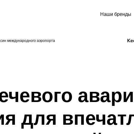
Наши бренды
Kee
син международного аэропорта
ечевого авар
я для впеча