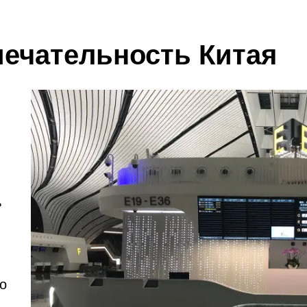
ечательность Китая
ь
о