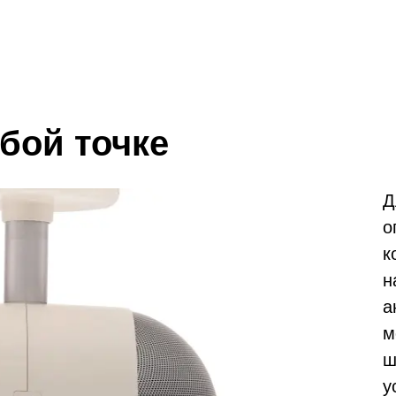
бой точке
Д
о
к
н
а
м
ш
у