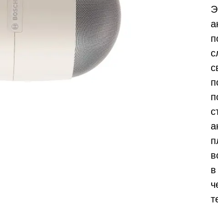
Э
а
п
с
с
п
п
с
а
п
в
в
ч
т