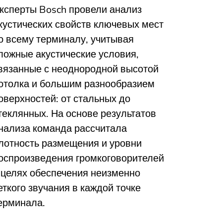
ксперты Bosch провели анализ
кустических свойств ключевых мест
о всему терминалу, учитывая
ложные акустические условия,
вязанные с неоднородной высотой
отолка и большим разнообразием
оверхностей: от стальных до
теклянных. На основе результатов
нализа команда рассчитала
лотность размещения и уровни
оспроизведения громкоговорителей
 целях обеспечения неизменно
еткого звучания в каждой точке
ерминала.