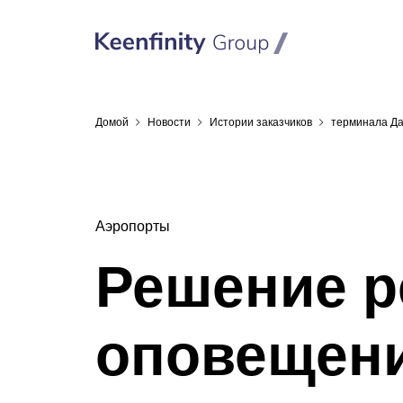
Домой
Новости
Истории
заказчиков
терминала Да
Аэропорты
Решение р
оповещени