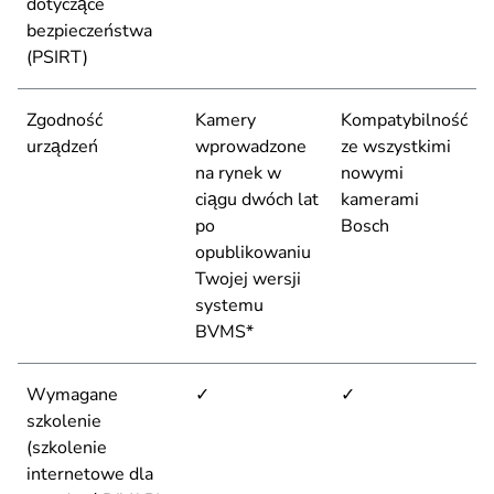
dotyczące
bezpieczeństwa
(PSIRT)
Zgodność
Kamery
Kompatybilność
urządzeń
wprowadzone
ze wszystkimi
na rynek w
nowymi
ciągu dwóch lat
kamerami
po
Bosch
opublikowaniu
Twojej wersji
systemu
BVMS*
Wymagane
✓
✓
szkolenie
(szkolenie
internetowe dla