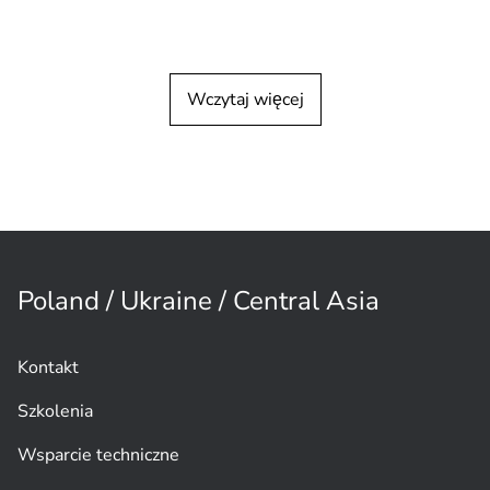
PRZYKŁAD WDROŻENIA U KLIENTA
analizy obrazu
Wczytaj więcej
Widoczność i bezpieczeństwo dzięki
Intelligent Video
Analytics
Poland / Ukraine / Central Asia
Kontakt
Szkolenia
Wsparcie techniczne