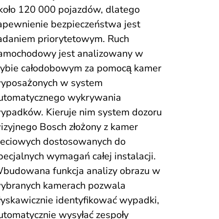
koło 120 000 pojazdów, dlatego
apewnienie bezpieczeństwa jest
adaniem priorytetowym. Ruch
amochodowy jest analizowany w
rybie całodobowym za pomocą kamer
yposażonych w system
utomatycznego wykrywania
ypadków. Kieruje nim system dozoru
izyjnego Bosch złożony z kamer
ieciowych dostosowanych do
pecjalnych wymagań całej instalacji.
budowana funkcja analizy obrazu w
ybranych kamerach pozwala
łyskawicznie identyfikować wypadki,
utomatycznie wysyłać zespoły