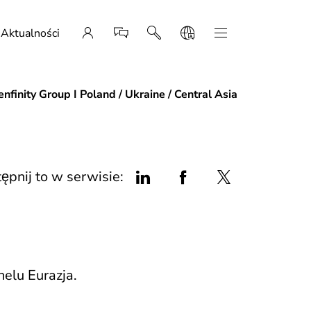
Aktualności
nfinity Group I Poland / Ukraine / Central Asia
ępnij to w serwisie:
elu Eurazja.