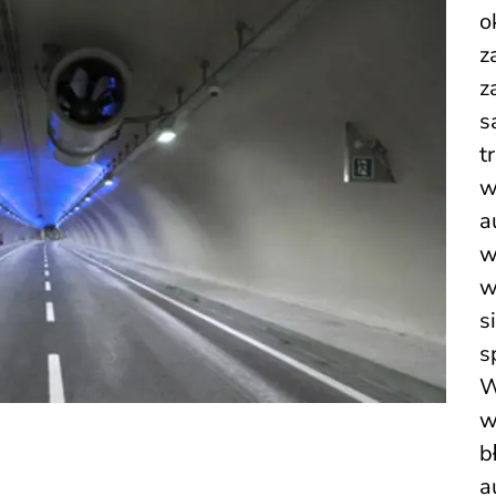
o
z
z
s
t
w
a
w
w
s
s
W
w
b
a