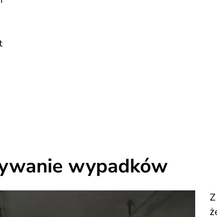
t
rywanie wypadków
Z
ż