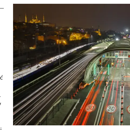
 —
ć
.
w
i