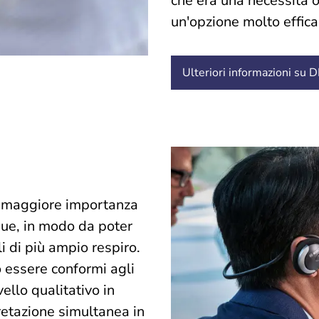
che era una necessità o
un'opzione molto effica
Ulteriori informazioni su
no maggiore importanza
ngue, in modo da poter
li di più ampio respiro.
 essere conformi agli
ello qualitativo in
retazione simultanea in