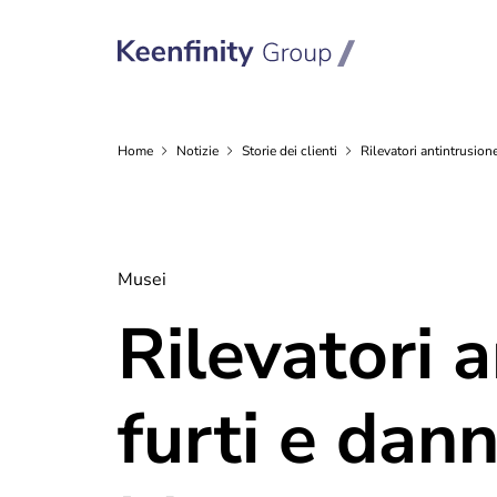
Home
Notizie
Storie dei
clienti
Rilevatori antintrusio
Musei
Rilevatori 
furti e dan