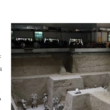
:
i
l
o