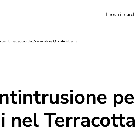
I nostri march
ne per il mausoleo dell'imperatore Qin Shi Huang
antintrusione pe
ni nel Terracott