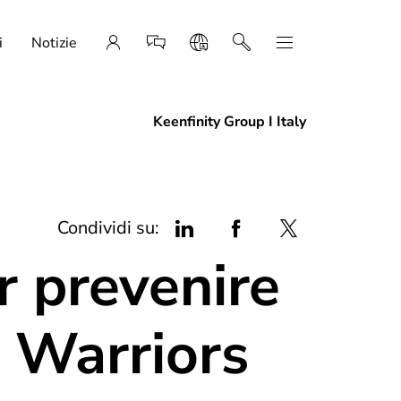
i
Notizie
Keenfinity Group I Italy
Condividi su:
r prevenire
a Warriors