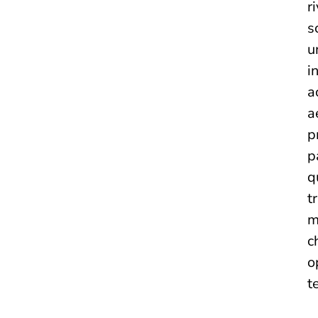
r
s
u
i
a
a
p
p
q
t
m
c
o
t