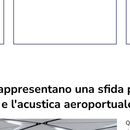
 rappresentano una sfida 
e l'acustica aeroportual
Q