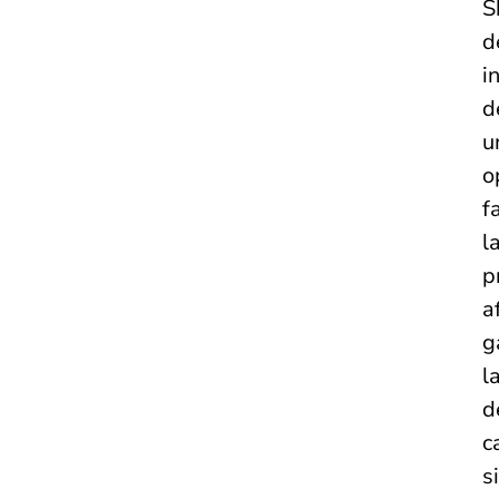
S
d
i
d
u
o
f
l
p
a
g
l
d
c
s