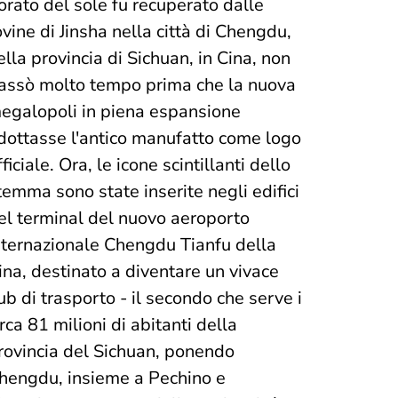
orato del sole fu recuperato dalle
ovine di Jinsha nella città di Chengdu,
ella provincia di Sichuan, in Cina, non
assò molto tempo prima che la nuova
egalopoli in piena espansione
dottasse l'antico manufatto come logo
fficiale. Ora, le icone scintillanti dello
temma sono state inserite negli edifici
el terminal del nuovo aeroporto
nternazionale Chengdu Tianfu della
ina, destinato a diventare un vivace
ub di trasporto - il secondo che serve i
irca 81 milioni di abitanti della
rovincia del Sichuan, ponendo
hengdu, insieme a Pechino e