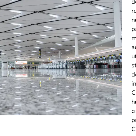
d
r
n
p
m
a
u
s
d
i
C
h
c
p
C