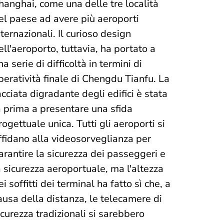
hanghai, come una delle tre località
el paese ad avere più aeroporti
nternazionali. Il curioso design
ell'aeroporto, tuttavia, ha portato a
na serie di difficoltà in termini di
peratività finale di Chengdu Tianfu. La
acciata digradante degli edifici è stata
a prima a presentare una sfida
rogettuale unica. Tutti gli aeroporti si
ffidano alla videosorveglianza per
arantire la sicurezza dei passeggeri e
a sicurezza aeroportuale, ma l'altezza
ei soffitti dei terminal ha fatto sì che, a
ausa della distanza, le telecamere di
icurezza tradizionali si sarebbero