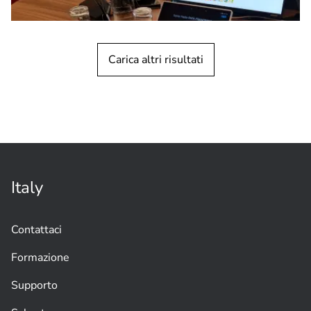
Carica altri risultati
STORIA DEL CLIENTE
Congressi
Sistema per conferenze infallibile per
l'evento mondiale del Sinodo del
Vaticano
Italy
Contattaci
Formazione
Supporto