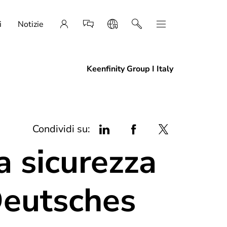
i
Notizie
Keenfinity Group I Italy
Condividi su:
a sicurezza
Deutsches