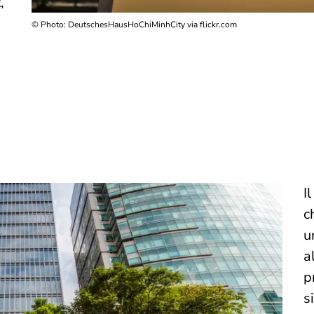
,
© Photo: DeutschesHausHoChiMinhCity via flickr.com
I
c
u
a
p
s