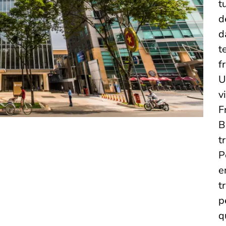
t
d
d
t
f
U
v
F
B
t
P
e
t
p
q