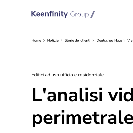
Home
Notizie
Storie dei
clienti
Deutsches Haus in Vi
Edifici ad uso ufficio e residenziale
L'analisi vi
perimetral