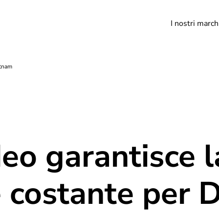
I nostri march
etnam
deo garantisce l
e costante per 