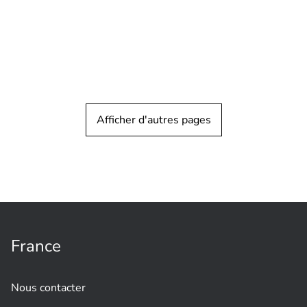
Afficher d'autres pages
TÉMOIGNAGE CLIENT
Aéroports
Une solution d'analyse basée sur l'IA
décolle à l'aéroport international de
Vancouver
France
Nous contacter