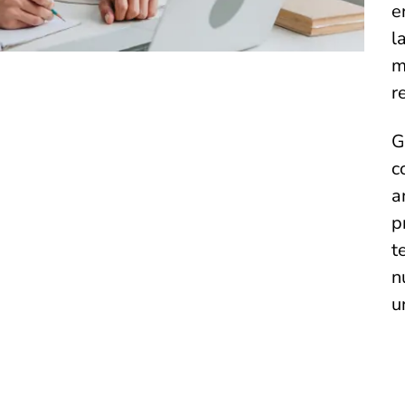
e
l
m
r
G
c
a
p
t
n
u