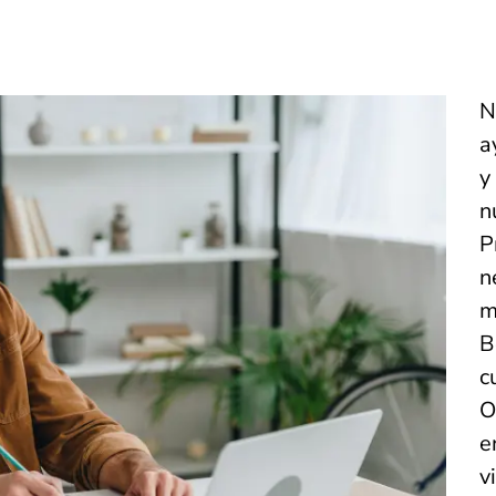
N
a
y
n
P
n
m
B
c
O
e
v