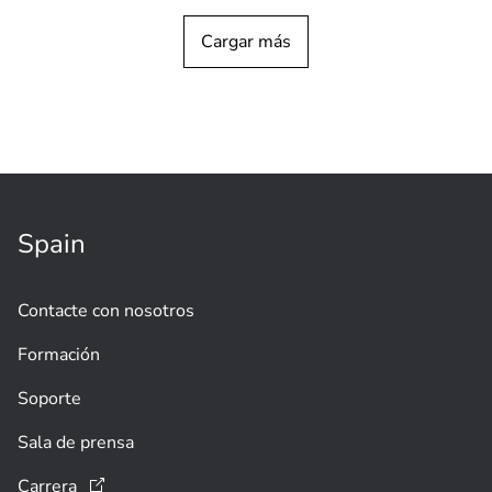
Cargar más
NOTICIAS SOBRE PRODUCTOS
Agosto de 2025
Las certificaciones ISO/IEC 27001 e
ISO/IEC 27701 destacan el
compromiso con la seguridad y la
privacidad
Spain
Contacte con nosotros
Formación
Soporte
Sala de prensa
Carrera