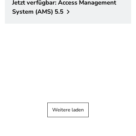
Jetzt verfügbar: Access Management
System (AMS)
5.5
Weitere laden
PRESSENACHRICHTEN
Konferenzsysteme
Dicentis Flush ist die erste Installation
in Vietnam, und zwar an der