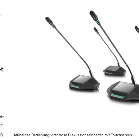
.
et
s‑
r
n
Mühelose Bedienung: drahtlose Diskussionseinheiten mit Touchscreen