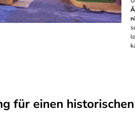
U
Ä
n
s
l
k
ng für einen historischen