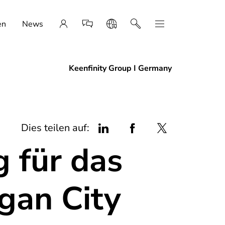
en
News
Keenfinity Group I Germany
Dies teilen auf:
 für das
gan City