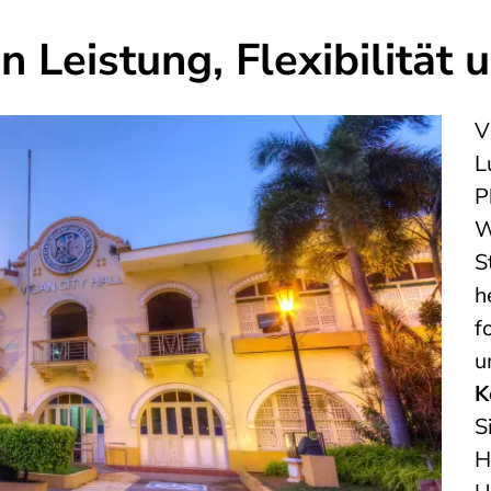
Leistung, Flexibilität 
V
L
P
W
S
h
f
u
K
S
H