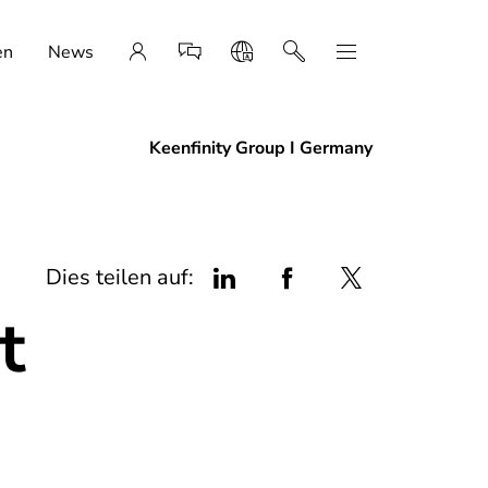
en
News
Keenfinity Group I Germany
Dies teilen auf:
t