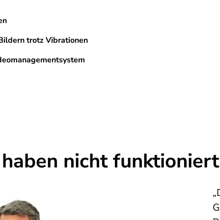
en
Bildern trotz Vibrationen
 Videomanagementsystem
haben nicht funktioniert
„
G