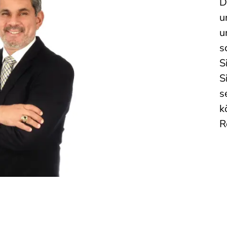
D
u
u
s
S
S
s
k
R