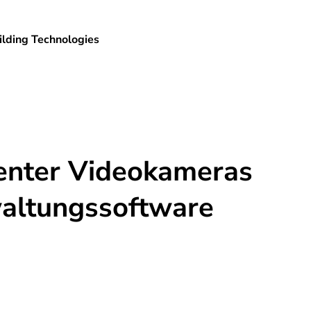
lding Technologies
genter Videokameras
waltungssoftware